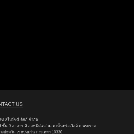
NTACT US
ัท สไปร์ซซี่ ดิสก์ จำกัด
9 ชั้น 9 อาคาร ดิ ออฟฟิศเศส แอท เซ็นทรัลเวิลด์ ถ.พระราม
วงปทุมวัน เขตปทุมวัน กรุงเทพฯ 10330