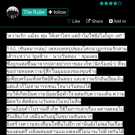
CONTACT US
The Rube
follow
Like
Share
Add to
“ความรัก..แม้จะ ทุ่ม ให้เท่าไหร่ แต่ถ้าไม่ใช่ยังไงก็ถูก..เท!! ”
‘FAIL (ขันหมากล่ม)’ เพลงบทสรุปของโศกนาฏกรรมรักสาม
เส้าระหว่าง ‘ขุนช้าง – นางวันทอง – ขุนแผน’
ซึ่งถูกแต่งขึ้นมาจากปลายปากกาของ เก็ท (นักร้องนำ) ที่จะ
ขอถ่ายทอดความรู้สึกในมุมมองของขุนช้าง
ผู้เพียบพร้อมทั้งทรัพย์สินเงินทอง และความรักอันเปี่ยมล้น
แต่แล้วก็ไม่สามารถชนะใจนางวันทองได้
ก่อให้เกิดเป็นความน้อยเนื้อต่ำใจ ผสมกับความแค้น ความ
ผิดหวัง ตัดพ้อนางวันทองไม่จบไม่สิ้น
ผ่านถ้อยคำโบราณที่ เก็ท ใช้ในการเล่าเรื่อง ผสานคลอไป
กับเสียงโห่ เสมือนกับอยู่ในขบวนขันหมาก
ยิ่งสร้างความสะเทือนใจขึ้นไปอีก เท่านั้นยังไม่พอในเรื่อง
ของดนตรีวงยังผสมผสานแนวเพลงที่ไม่น่าจะไปด้วยกันได้