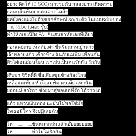
อย่าง ดิสโก้ (DISCO) มารวมกับ กลองยาว เกิดความ
กลมกลืนที่หลายคนคาดไม่ถึง
แต่ยังคงแฝงไปด้วยเอกลักษณ์เฉพาะตัว ในแบบฉบับของ
The Rube (เดอะ รู๊บ)
ทำให้เพลงนี้ยิ่ง FAIL!! แสนสาหัสเลยทีเดียว
ก่อนเคยเก็บ เห็ดตับเต่า ขึ้นริมเถาหญ้านาง
เจ้าพลายแก้ว เคียงข้าง ฉันกับแม่พิม เพื่อนกัน
ทิวไผ่เอนอ่อนโอน เราเล่นเป็นคนรักกัน รักกัน
เติบมา ชิวิตดี๊ดี ชื่อเสียงขุนช้างก้องไกล
เหลือแค่เพียง หัวใจแม่พิม คนเดียวเท่านั้น
บอกแม่ สาริกา ช่วยมาสู่ขอเธอที่รัก โอ้ววว เอ
แก้ว แหวนเงินทอง นะมันไม่พอใช่มั๊ย
ใจเธอมีใคร จึงปฏิเสธฉัน
โห.....................ขันหมากล่มแล้วเอ๊ยยยยยยยย
โห.....................ทำไมไม่รักกัน