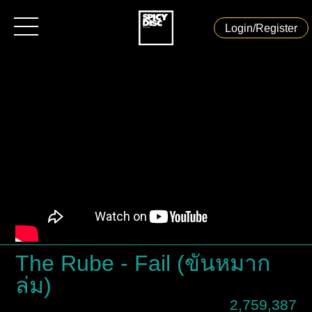
Login/Register
HOME
CONCERT & EVENT
MAGAZINE
ARTIST
SPICYDISCSHOP
The Rube - Fail (ขันหมาก
ล่ม)
OUR SERVICE
2,759,387