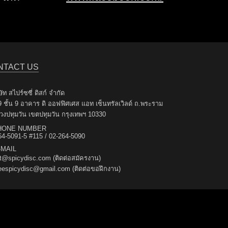
NTACT US
ัท สไปร์ซซี่ ดิสก์ จำกัด
9 ชั้น 9 อาคาร ดิ ออฟฟิศเศส แอท เซ็นทรัลเวิลด์ ถ.พระราม
วงปทุมวัน เขตปทุมวัน กรุงเทพฯ 10330
ONE NUMBER
64-5091-5 #115 / 02-264-5090
MAIL
it@spicydisc.com (ติดต่อสมัครงาน)
neespicydisc@gmail.com (ติดต่อขอฝึกงาน)