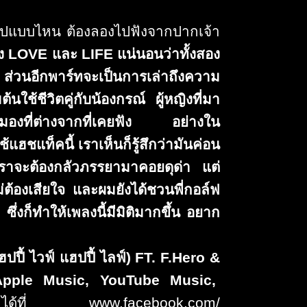
ปแบบไหน ต้องลองไปฟังจากปากเจ้า
อง
LOVE
และ
LIFE
แน่นอนว่าทั้งสอง
่วนอีกพาร์ทจะเป็นการเล่าถึ
งความ
ต้นใช้ชีวิ
ตคู่กับน้องกรณ์ ผู้หญิงที่มา
องที่ต่
างจากที่เคยฟัง อย่างใน
ใช้แฮชแท็คนี้ เราเห็นก็รู้สึกว่ามันค่อน
เราจะต้
องกลัวภรรยามาคอยดุด่า แต่
่ต้องเสียใจ และผมยังได้ชวนพี่กอล์ฟ
่งก็ทำให้เพลงนี้มีมิติมากขึ้
น อยาก
ฮปปี้ ไวฟ์ แฮปปี้ ไลฟ์)
FT. F.Hero &
Apple Music, YouTube Music,
้ที่
www.facebook.com/