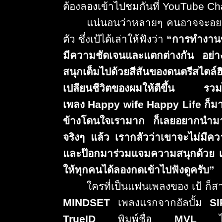
ต้องลองเข้าไปชมกันที่
YouTube Ch
แน่นอนว่าหลายๆ คนอาจจะอยา
ตัว ซึ่งเป้ได้เล่าให้ฟังว่า
“การทำงานขอ
มีความชั
ดเจนและแตกต่างกัน อย่างพ
สนุกเต็มไปด้วยสีสั
นของดนตรีสไตล์ฮิป
เปลียนชีวิ
ตของผมให้ดีขึ้น รวมไป
เพลง
Happy wife Happy Life
ก็มา
ข้
างโดนใจเรามาก ก็เลยอยากนำมา
จริงๆ แล้ว เรากลัวว่าเขาจะไม่มีคว
และป๊
อกมาร่วมแจมความสนุกด้วย เพ
ให้ทุกคนได้ลองกดเข้าไปฟั
งดูครับ”
ใครที่เป็นแฟนเพลงของ เป้ ก็
MINDSET
เพลงแรกจากอัลบั้ม
S
TrueID
พิมพ์ชื่อ
MVL