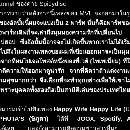
annel
ของค่าย
Spicydisc
กทราบว่าหลังจากนี้
เพลงของ
MVL
จะออกมาในรู
งอัลบั้มนี้ผมจะแบ่
งเป็น
2
พาร์ท นั่นก็คือพาร์ทข
าร์ทเลิฟก็จะเล่าถึงมุ
มมองความรักที่เปลี่ยนไป ส
ฮอป ซึ่งอัลบั้มนี้อาจจะไม่เกิดขึ้
นหากเราไม่ได้เริ่ม
ถึงในผลงานเพลงของผมที่เขี
ยนออกมาจะเป็นมุมม
จากที่ผมไปเจอโพสต์หนึ่
งของพี่เวย์ (ไทเทเนี่ยม) ที่
ตีความให้ออกมาดู
น่ารัก จากที่คิดว่าถ้าแต่งงาน
ามสุ
ขมากกว่า จึงเลือกที่จะทำทุกอย่างเพื่
อให้เขาไม
ราะบุคคลทั้งสองถือเป็นสามีดี
เด่นของประเทศไทย ซึ
สามารถเข้าไปฟังเพลง
Happy Wife Happy Life
(แ
IPHUTA’S
(ษิภูตา)
ได้ที่
JOOX, Spotify, 
ได้เลย และยังสามารถติดตามข่าวสารอื่นๆ
ได