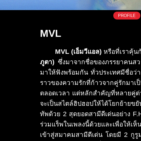
PROFILE
MVL
MVL
(เอ็มวีแอล)
หรือที่เราคุ้น
ภูตา)
ซึ่งมาจากชื่อของภรรยาคนสว
มาให้ฟั
งพร้อมกัน ทั่วประเทศมีชื่อว่
ราวของความรักที่ก้าวจากคู่รั
กมาเป็
ตลอดเวลา แต่หลักสำคัญที่หลายคู่ต่
จะเป็นสไตล์ฮิปฮอปให้
ได้โยกย้ายขยั
ทัพด้วย
2
สุดยอดสามีดีเด่นอย่าง
F
ร่วมแร็พในเพลงนี้ด้วยและเพื่
อให้เห็
เข้าสู่
สมาคมสามีดีเด่น โดยมี
2
กูรู