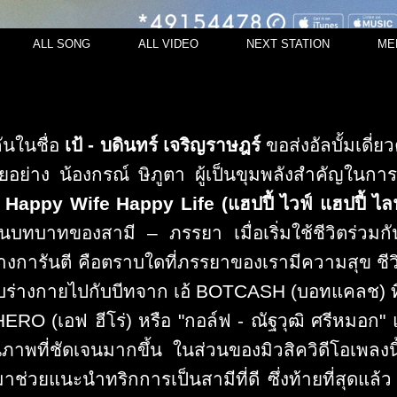
ALL SONG
ALL VIDEO
NEXT STATION
ME
กันในชื่อ
เป้
-
บดินทร์ เจริญราษฎร์
ขอส่งอัลบั้มเดี่ยวค
ยอย่
าง น้องกรณ์ ษิภูตา ผู้เป็นขุมพลังสำคัญในการ
า
Happy Wife Happy Life
(แฮปปี้ ไวฟ์ แฮปปี้ ไล
นบทบาทของสามี – ภรรยา เมื่อเริ่มใช้ชีวิตร่วมกัน
างการั
นตี คือตราบใดที่ภรรยาของเรามี
ความสุข ชีว
บร่างกายไปกับบี
ทจาก เอ้
BOTCASH
(บอทแคลช) ที
.HERO
(เอฟ ฮีโร่)
หรือ "กอล์ฟ - ณัฐวุฒิ ศรีหมอก"
นภาพที่ชัดเจนมากขึ้น ในส่วนของมิวสิควิดีโอเพลงนี้
มาช่วยแนะนำทริกการเป็นสามี
ที่ดี ซึ่งท้ายที่สุด