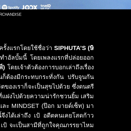
RCHANDISE
รั้
งแรกโดยใช้ชื่อว่า
SIPHUTA’S
(ษิ
ทำอั
ลบั้มนี้ โดยเพลงแรกที่ปล่อยออก
ฟ์)
โดยเจ้าตัวต้องการบอกเล่าถึงเรื่
อง
ก็ต้
องมีกระทบกระทั่งกัน ปรับจูนกัน
ิตของเราก็จะเป็นสุขไปด้วย ซึ่งดนตรี
่แฝงไปด้วยความน่ารักชวนยิ้ม เสริม
และ
MINDSET
(ป๊อก มายด์เซ็ท) มา
จึ
งได้เล่าถึง เป้ อดีตคนเคยโสดก้าว
แล้ว เป้ จะเป็นสามีที่ถูกใจคุณภรรยาไหม