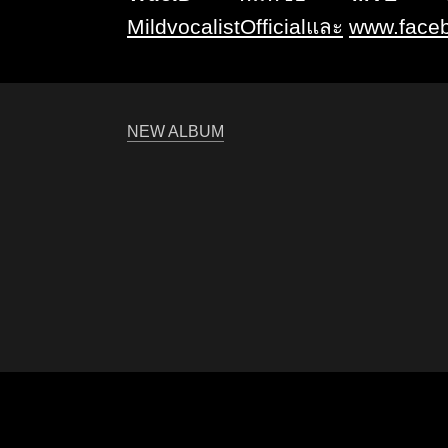
MildvocalistOfficia
l
และ
www.faceb
NEW ALBUM