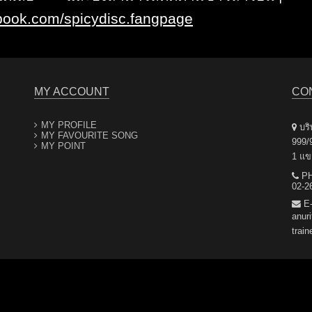
ook.com/spicydisc.
fangpage
MY ACCOUNT
CO
MY PROFILE
บริษ
MY FAVOURITE SONG
999/
MY POINT
1 แข
PH
02-2
E-
anur
trai